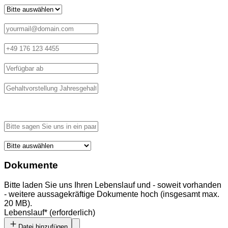
E-Mail
*
(erforderlich)
Telefon
*
(erforderlich)
Verfügbar ab
*
(erforderlich)
Gehaltvorstellung Jahresgehalt brutto
*
(erforderlich)
Bitte sagen Sie uns in ein paar Sätzen, was Sie an der
Ausschreibung anspricht und warum Sie sich dafür
interessieren
*
(erforderlich)
Wie sind Sie auf uns aufmerksam geworden?
*
(erforderlich)
Dokumente
Bitte laden Sie uns Ihren Lebenslauf und - soweit vorhanden
- weitere aussagekräftige Dokumente hoch (insgesamt max.
20 MB).
Lebenslauf
*
(erforderlich)
Datei hinzufügen