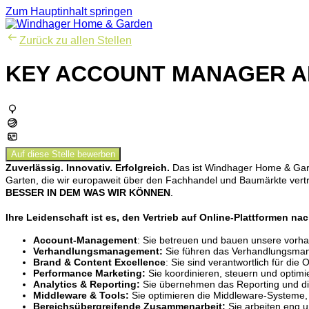
Zum Hauptinhalt springen
Zurück zu allen Stellen
KEY ACCOUNT MANAGER AM
Auf diese Stelle bewerben
Zuverlässig. Innovativ. Erfolgreich.
Das ist Windhager Home & Garde
Garten, die wir europaweit über den Fachhandel und Baumärkte vertrei
BESSER IN DEM WAS WIR KÖNNEN
.
Ihre Leidenschaft ist es, den Vertrieb auf Online-Plattformen n
Account-Management
: Sie betreuen und bauen unsere vorh
Verhandlungsmanagement:
Sie führen das Verhandlungsma
Brand & Content Excellence
: Sie sind verantwortlich für d
Performance Marketing:
Sie koordinieren, steuern und opti
Analytics & Reporting:
Sie übernehmen das Reporting und die
Middleware & Tools:
Sie optimieren die Middleware-Systeme, 
Bereichsübergreifende Zusammenarbeit:
Sie arbeiten eng u