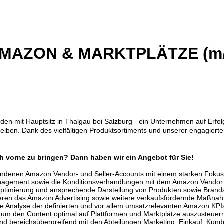
AZON & MARKTPLÄTZE (m/
n mit Hauptsitz in Thalgau bei Salzburg - ein Unternehmen auf Erfolg
ben. Dank des vielfältigen Produktsortiments und unserer engagierten 3
ach vorne zu bringen? Dann haben wir ein Angebot für Sie!
andenen Amazon Vendor- und Seller-Accounts mit einem starken Fokus
nagement sowie die Konditionsverhandlungen mit dem Amazon Vendo
ie Optimierung und ansprechende Darstellung von Produkten sowie Bran
mieren das Amazon Advertising sowie weitere verkaufsfördernde Maßna
 Analyse der definierten und vor allem umsatzrelevanten Amazon KPI
um den Content optimal auf Plattformen und Marktplätze auszusteuer
nd bereichsübergreifend mit den Abteilungen Marketing, Einkauf, Kun