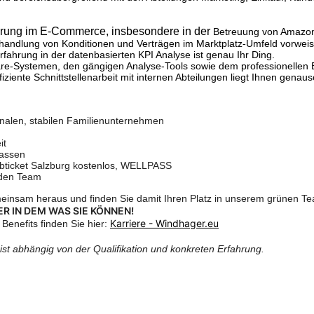
ahrung im E-Commerce, insbesondere in der
Betreuung von Amazon 
rhandlung von Konditionen und Verträgen im Marktplatz-Umfeld vorwei
fahrung in der datenbasierten KPI Analyse ist genau Ihr Ding.
e-Systemen, den gängigen Analyse-Tools sowie dem professionellen Ei
iziente Schnittstellenarbeit mit internen Abteilungen liegt Ihnen genau
ionalen, stabilen Familienunternehmen
eit
passen
Jobticket Salzburg kostenlos, WELLPASS
nden Team
meinsam heraus und finden Sie damit Ihren Platz in unserem grünen T
R IN DEM WAS SIE KÖNNEN!
Karriere - Windhager.eu
Benefits finden Sie hier:
 ist abhängig von der Qualifikation und konkreten Erfahrung.