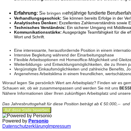
Erfahrung:
S
ehrjährige fundierte Berufserf
ie bringen m
Verhandlungsgeschick:
Sie können bereits Erfolge in der Ve
Analytisches Denken:
Exzellentes Zahlenverständnis sowie Er
Technisches Verständnis:
Ein sicherer Umgang mit Middlewar
Kommunikationsstärke:
Ausgeprägte Teamfähigkeit für die eff
Wort und Schrift.
Eine interessante, herausfordernde Position in einem internat
Intensive Begleitung während der Einarbeitungsphase
Flexible Arbeitsoptionen mit Homeoffice-Möglichkeit und Gleitz
Weiterbildungs- und Entwicklungsmöglichkeiten, die zu Ihnen 
Vergünstigte Einkaufsmöglichkeiten und zahlreiche Benefits, 
Angenehmes Arbeitsklima in einem freundlichen, wertschätze
Worauf legen Sie persönlich Wert am Arbeitsplatz? Finden wir es ge
BESSE
Schauen wir, ob wir zusammenpassen und werden Sie mit uns
Nähere Informationen über Ihren zukünftigen Arbeitsplatz und unsere 
Das Jahresbruttogehalt für diese Position beträgt ab € 50.000,-- und
Auf diese Stelle bewerben
Powered by
Personio
Datenschutzerklärung
Impressum