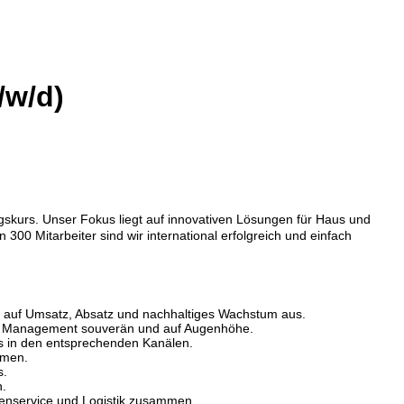
w/d)
skurs. Unser Fokus liegt auf innovativen Lösungen für Haus und
00 Mitarbeiter sind wir international erfolgreich und einfach
 auf Umsatz, Absatz und nachhaltiges Wachstum aus.
r Management souverän und auf Augenhöhe.
ds in den entsprechenden Kanälen.
hmen.
s.
n.
denservice und Logistik zusammen.